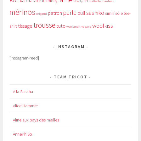
KAL
kalmafate
kalmolly
lin
liberty
mallette
manteau
mérinos
perle
sashiko
patron
pull
simili
soie
tee-
origami
trousse
woolkiss
tissage
tuto
shirt
wool and the gang
INSTAGRAM
[instagram-feed]
TEAM TRICOT
A la Sascha
Alice Hammer
Aline aux pays des mailles
AnnePhiSo