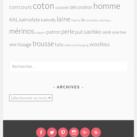
coton
homme
concours
décoration
coussin
laine
KAL
kalmafate
kalmolly
lin
liberty
mallette
manteau
mérinos
perle
sashiko
patron
pull
simili
soie
tee-
origami
trousse
woolkiss
tissage
tuto
shirt
wool and the gang
Rechercher :
ARCHIVES
Archives