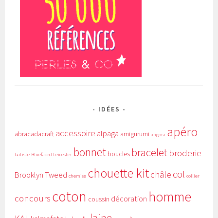
IDÉES
apéro
accessoire
alpaga
abracadacraft
amigurumi
angora
bonnet
bracelet
broderie
boucles
batiste
Bluefaced Leicester
chouette kit
col
châle
Brooklyn Tweed
chemise
collier
coton
homme
concours
décoration
coussin
laine