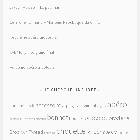
Jakecii Hawser – Le pull marin
Gérard le normand – Manteau République du Chiffon
Neuvième apéro tricoteurs
KAL Molly – Le grand final
Huitième apéro tricoteurs
JE CHERCHE UNE IDÉE
apéro
accessoire
alpaga
abracadacraft
amigurumi
angora
bonnet
bracelet
broderie
boucles
batiste
Bluefaced Leicester
chouette kit
col
châle
Brooklyn Tweed
chemise
collier