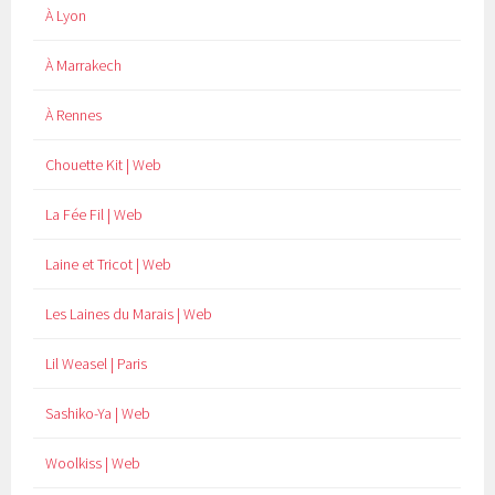
À Lyon
À Marrakech
À Rennes
Chouette Kit | Web
La Fée Fil | Web
Laine et Tricot | Web
Les Laines du Marais | Web
Lil Weasel | Paris
Sashiko-Ya | Web
Woolkiss | Web