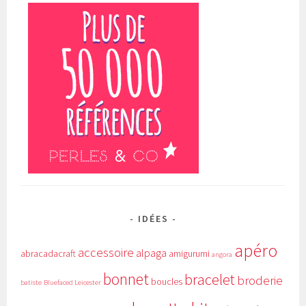
IDÉES
apéro
accessoire
alpaga
abracadacraft
amigurumi
angora
bonnet
bracelet
broderie
boucles
batiste
Bluefaced Leicester