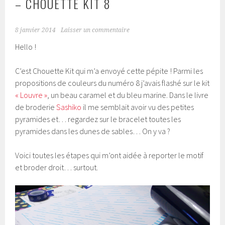
– CHOUETTE KIT 8
8 janvier 2014
Laisser un commentaire
Hello !
C’est Chouette Kit qui m’a envoyé cette pépite ! Parmi les
propositions de couleurs du numéro 8 j’avais flashé sur le kit
« Louvre »
, un beau caramel et du bleu marine. Dans le livre
de broderie
Sashiko
il me semblait avoir vu des petites
pyramides et… regardez sur le bracelet toutes les
pyramides dans les dunes de sables… On y va ?
Voici toutes les étapes qui m’ont aidée à reporter le motif
et broder droit… surtout.