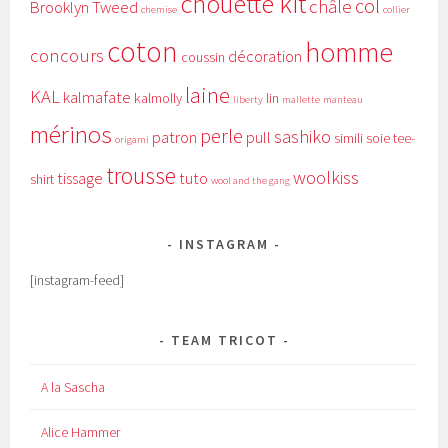
chouette kit
col
châle
Brooklyn Tweed
chemise
collier
coton
homme
concours
décoration
coussin
laine
KAL
kalmafate
kalmolly
lin
liberty
mallette
manteau
mérinos
perle
sashiko
patron
pull
simili
soie
tee-
origami
trousse
woolkiss
tissage
tuto
shirt
wool and the gang
INSTAGRAM
[instagram-feed]
TEAM TRICOT
A la Sascha
Alice Hammer