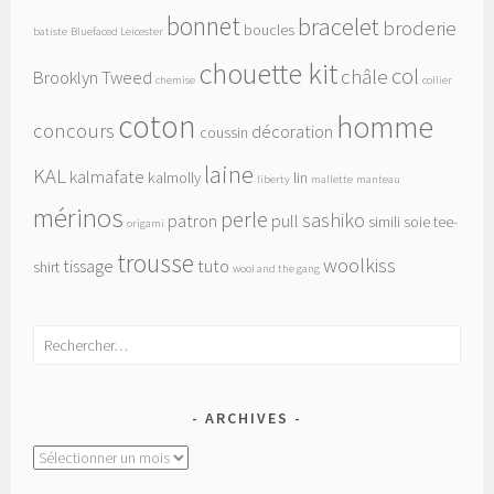
bonnet
bracelet
broderie
boucles
batiste
Bluefaced Leicester
chouette kit
col
châle
Brooklyn Tweed
chemise
collier
coton
homme
concours
décoration
coussin
laine
KAL
kalmafate
kalmolly
lin
liberty
mallette
manteau
mérinos
perle
sashiko
patron
pull
simili
soie
tee-
origami
trousse
woolkiss
tissage
tuto
shirt
wool and the gang
Rechercher :
ARCHIVES
Archives