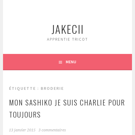
Aller
au
contenu
JAKECII
principal
APPRENTIE TRICOT
MENU
ÉTIQUETTE :
BRODERIE
MON SASHIKO JE SUIS CHARLIE POUR
TOUJOURS
13 janvier 2015
3 commentaires