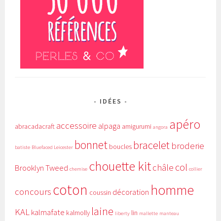
IDÉES
apéro
accessoire
alpaga
abracadacraft
amigurumi
angora
bonnet
bracelet
broderie
boucles
batiste
Bluefaced Leicester
chouette kit
col
châle
Brooklyn Tweed
chemise
collier
coton
homme
concours
décoration
coussin
laine
KAL
kalmafate
kalmolly
lin
liberty
mallette
manteau