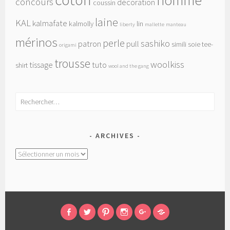
homme
concours
décoration
coussin
laine
KAL
kalmafate
kalmolly
lin
liberty
mallette
manteau
mérinos
perle
sashiko
patron
pull
simili
soie
tee-
origami
trousse
woolkiss
tissage
tuto
shirt
wool and the gang
Rechercher :
ARCHIVES
Archives
FACEBOOK
TWITTER
PINTEREST
INSTAGRAM
GOOGLE+
RAVELRY