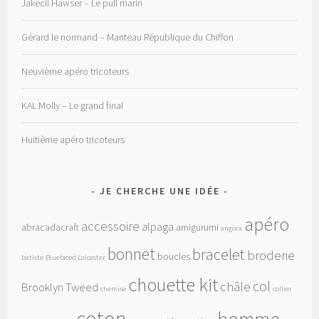
Jakecii Hawser – Le pull marin
Gérard le normand – Manteau République du Chiffon
Neuvième apéro tricoteurs
KAL Molly – Le grand final
Huitième apéro tricoteurs
JE CHERCHE UNE IDÉE
apéro
accessoire
alpaga
abracadacraft
amigurumi
angora
bonnet
bracelet
broderie
boucles
batiste
Bluefaced Leicester
chouette kit
col
châle
Brooklyn Tweed
chemise
collier
coton