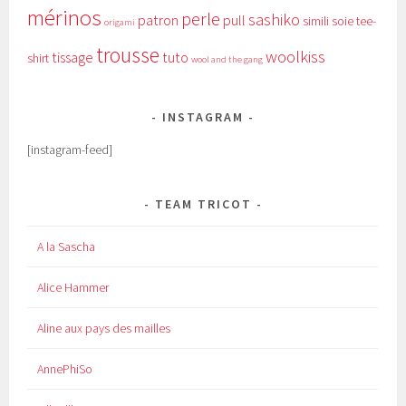
mérinos
perle
sashiko
patron
pull
simili
soie
tee-
origami
trousse
woolkiss
tissage
tuto
shirt
wool and the gang
INSTAGRAM
[instagram-feed]
TEAM TRICOT
A la Sascha
Alice Hammer
Aline aux pays des mailles
AnnePhiSo