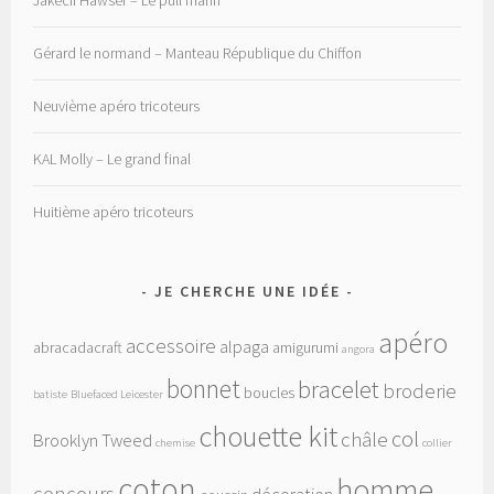
Jakecii Hawser – Le pull marin
Gérard le normand – Manteau République du Chiffon
Neuvième apéro tricoteurs
KAL Molly – Le grand final
Huitième apéro tricoteurs
JE CHERCHE UNE IDÉE
apéro
accessoire
alpaga
abracadacraft
amigurumi
angora
bonnet
bracelet
broderie
boucles
batiste
Bluefaced Leicester
chouette kit
col
châle
Brooklyn Tweed
chemise
collier
coton
homme
concours