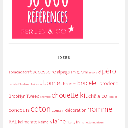
IDÉES
apéro
accessoire
alpaga
abracadacraft
amigurumi
angora
bonnet
bracelet
broderie
boucles
batiste
Bluefaced Leicester
chouette kit
col
châle
Brooklyn Tweed
chemise
collier
coton
homme
concours
décoration
coussin
laine
KAL
kalmafate
kalmolly
lin
liberty
mallette
manteau