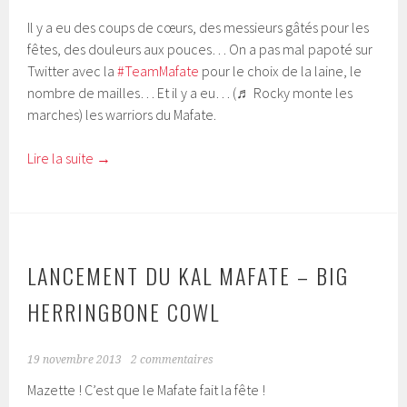
Il y a eu des coups de cœurs, des messieurs gâtés pour les
fêtes, des douleurs aux pouces… On a pas mal papoté sur
Twitter avec la
#TeamMafate
pour le choix de la laine, le
nombre de mailles… Et il y a eu… (
♬
Rocky monte les
marches) les warriors du Mafate.
Lire la suite
→
LANCEMENT DU KAL MAFATE – BIG
HERRINGBONE COWL
19 novembre 2013
2 commentaires
Mazette ! C’est que le Mafate fait la fête !