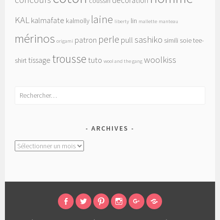
décoration
coussin
laine
KAL
kalmafate
kalmolly
lin
liberty
mallette
manteau
mérinos
perle
sashiko
patron
pull
simili
soie
tee-
origami
trousse
woolkiss
tissage
tuto
shirt
wool and the gang
Rechercher :
ARCHIVES
Archives
FACEBOOK
TWITTER
PINTEREST
INSTAGRAM
GOOGLE+
RAVELRY