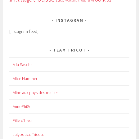
shirt
wool and the gang
INSTAGRAM
[instagram-feed]
TEAM TRICOT
A la Sascha
Alice Hammer
Aline aux pays des mailles
AnnePhiSo
Fille d'hiver
Julypouce Tricote