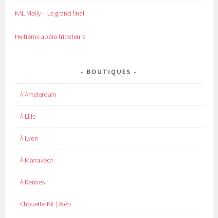
KAL Molly – Le grand final
Huitième apéro tricoteurs
BOUTIQUES
À Amsterdam
À Lille
À Lyon
À Marrakech
À Rennes
Chouette Kit | Web