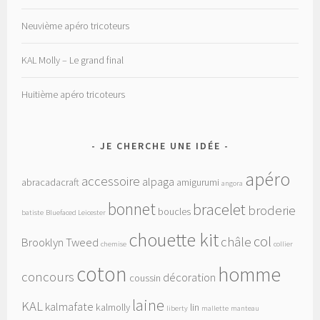
Neuvième apéro tricoteurs
KAL Molly – Le grand final
Huitième apéro tricoteurs
JE CHERCHE UNE IDÉE
apéro
accessoire
alpaga
abracadacraft
amigurumi
angora
bonnet
bracelet
broderie
boucles
batiste
Bluefaced Leicester
chouette kit
col
châle
Brooklyn Tweed
chemise
collier
coton
homme
concours
décoration
coussin
laine
KAL
kalmafate
kalmolly
lin
liberty
mallette
manteau