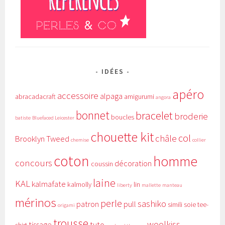
IDÉES
apéro
accessoire
alpaga
abracadacraft
amigurumi
angora
bonnet
bracelet
broderie
boucles
batiste
Bluefaced Leicester
chouette kit
col
châle
Brooklyn Tweed
chemise
collier
coton
homme
concours
décoration
coussin
laine
KAL
kalmafate
kalmolly
lin
liberty
mallette
manteau
mérinos
perle
sashiko
patron
pull
simili
soie
tee-
origami
trousse
woolkiss
tissage
tuto