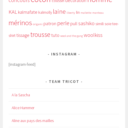
concours
décoration
coussin
laine
KAL
kalmafate
kalmolly
lin
liberty
mallette
manteau
mérinos
perle
sashiko
patron
pull
simili
soie
tee-
origami
trousse
woolkiss
tissage
tuto
shirt
wool and the gang
INSTAGRAM
[instagram-feed]
TEAM TRICOT
A la Sascha
Alice Hammer
Aline aux pays des mailles