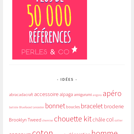
IDÉES
apéro
accessoire
alpaga
abracadacraft
amigurumi
angora
bonnet
bracelet
broderie
boucles
batiste
Bluefaced Leicester
chouette kit
col
châle
Brooklyn Tweed
chemise
collier
coton
homme