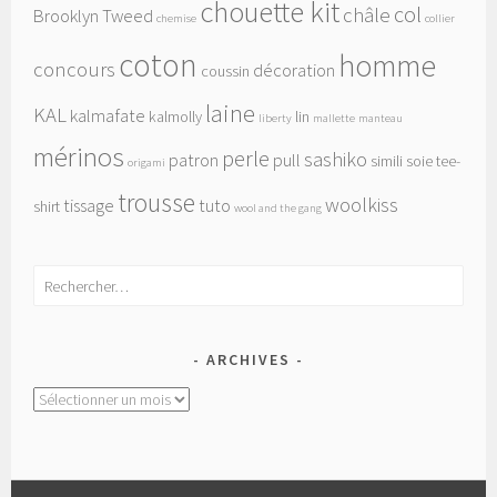
chouette kit
col
châle
Brooklyn Tweed
chemise
collier
coton
homme
concours
décoration
coussin
laine
KAL
kalmafate
kalmolly
lin
liberty
mallette
manteau
mérinos
perle
sashiko
patron
pull
simili
soie
tee-
origami
trousse
woolkiss
tissage
tuto
shirt
wool and the gang
Rechercher :
ARCHIVES
Archives