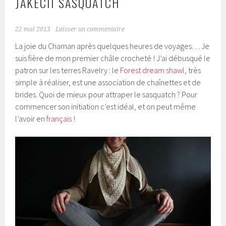
JAKECII SASQUATCH
22 mai 2013
Laisser un commentaire
La joie du Chaman après quelques heures de voyages… Je
suis fière de mon premier châle crocheté ! J’ai débusqué le
patron sur les terres Ravelry : le
Forest dream shawl
, très
simple à réaliser, est une association de chaînettes et de
brides. Quoi de mieux pour attraper le sasquatch ? Pour
commencer son initiation c’est idéal, et on peut même
l’avoir en
français
!