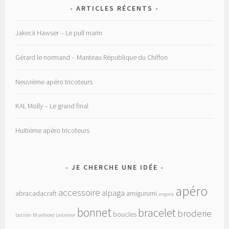
ARTICLES RÉCENTS
Jakecii Hawser – Le pull marin
Gérard le normand – Manteau République du Chiffon
Neuvième apéro tricoteurs
KAL Molly – Le grand final
Huitième apéro tricoteurs
JE CHERCHE UNE IDÉE
apéro
accessoire
alpaga
abracadacraft
amigurumi
angora
bonnet
bracelet
broderie
boucles
batiste
Bluefaced Leicester