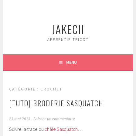
Aller
au
contenu
JAKECII
principal
APPRENTIE TRICOT
MENU
CATÉGORIE :
CROCHET
[TUTO] BRODERIE SASQUATCH
23 mai 2013
Laisser un commentaire
Suivre la trace du
châle Sasquatch
…