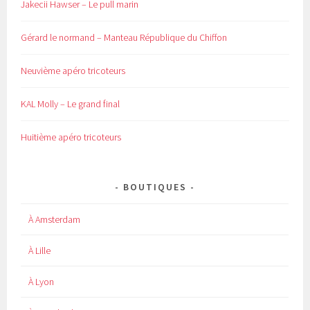
Jakecii Hawser – Le pull marin
Gérard le normand – Manteau République du Chiffon
Neuvième apéro tricoteurs
KAL Molly – Le grand final
Huitième apéro tricoteurs
BOUTIQUES
À Amsterdam
À Lille
À Lyon