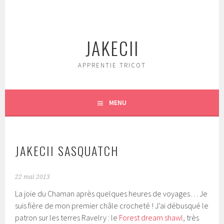
Aller
au
contenu
JAKECII
principal
APPRENTIE TRICOT
MENU
JAKECII SASQUATCH
22 mai 2013
La joie du Chaman après quelques heures de voyages… Je
suis fière de mon premier châle crocheté ! J’ai débusqué le
patron sur les terres Ravelry : le
Forest dream shawl
, très