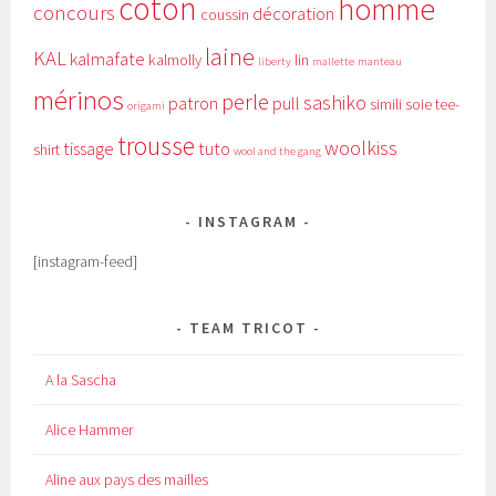
coton
homme
concours
décoration
coussin
laine
KAL
kalmafate
kalmolly
lin
liberty
mallette
manteau
mérinos
perle
sashiko
patron
pull
simili
soie
tee-
origami
trousse
woolkiss
tissage
tuto
shirt
wool and the gang
INSTAGRAM
[instagram-feed]
TEAM TRICOT
A la Sascha
Alice Hammer
Aline aux pays des mailles