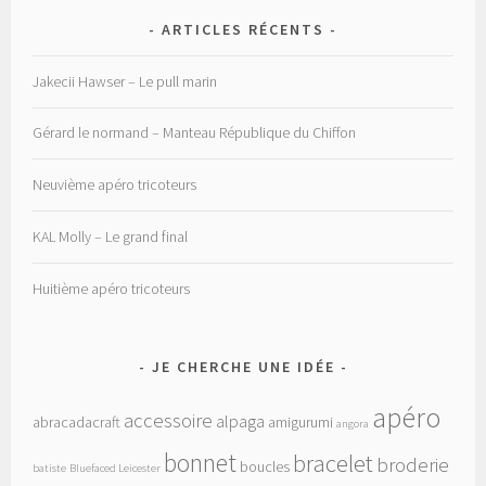
ARTICLES RÉCENTS
Jakecii Hawser – Le pull marin
Gérard le normand – Manteau République du Chiffon
Neuvième apéro tricoteurs
KAL Molly – Le grand final
Huitième apéro tricoteurs
JE CHERCHE UNE IDÉE
apéro
accessoire
alpaga
abracadacraft
amigurumi
angora
bonnet
bracelet
broderie
boucles
batiste
Bluefaced Leicester