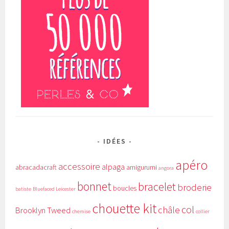
IDÉES
apéro
accessoire
alpaga
abracadacraft
amigurumi
angora
bonnet
bracelet
broderie
boucles
batiste
Bluefaced Leicester
chouette kit
col
châle
Brooklyn Tweed
chemise
collier