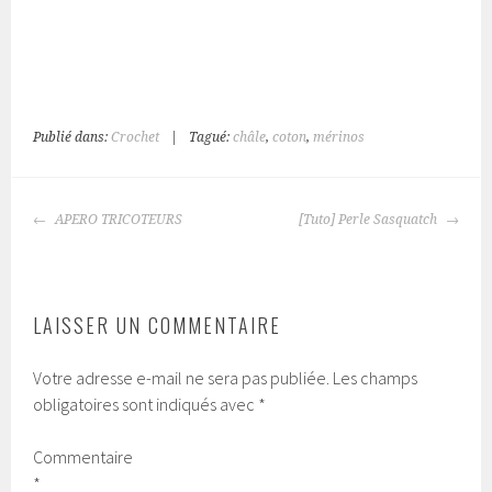
Publié dans:
Crochet
|
Tagué:
châle
,
coton
,
mérinos
NAVIGATION
APERO TRICOTEURS
[Tuto] Perle Sasquatch
DES
ARTICLES
LAISSER UN COMMENTAIRE
Votre adresse e-mail ne sera pas publiée.
Les champs
obligatoires sont indiqués avec
*
Commentaire
*