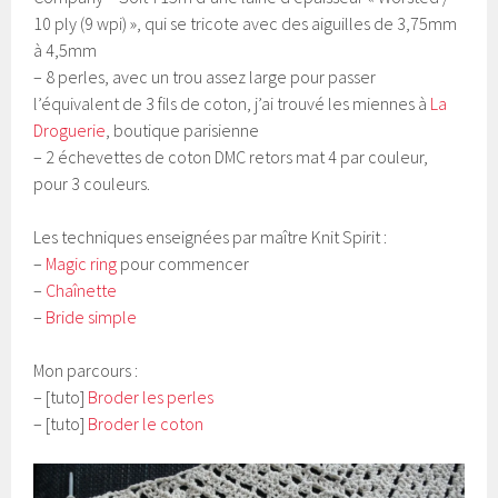
10 ply (9 wpi) », qui se tricote avec des aiguilles de 3,75mm
à 4,5mm
– 8 perles, avec un trou assez large pour passer
l’équivalent de 3 fils de coton, j’ai trouvé les miennes à
La
Droguerie
, boutique parisienne
– 2 échevettes de coton DMC retors mat 4 par couleur,
pour 3 couleurs.
Les techniques enseignées par maître Knit Spirit :
–
Magic ring
pour commencer
–
Chaînette
–
Bride simple
Mon parcours :
– [tuto]
Broder les perles
– [tuto]
Broder le coton