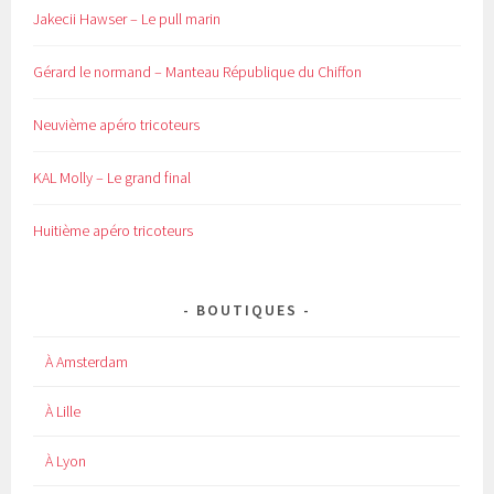
Jakecii Hawser – Le pull marin
Gérard le normand – Manteau République du Chiffon
Neuvième apéro tricoteurs
KAL Molly – Le grand final
Huitième apéro tricoteurs
BOUTIQUES
À Amsterdam
À Lille
À Lyon