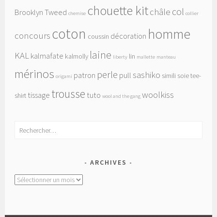
chouette kit
col
châle
Brooklyn Tweed
chemise
collier
coton
homme
concours
décoration
coussin
laine
KAL
kalmafate
kalmolly
lin
liberty
mallette
manteau
mérinos
perle
sashiko
patron
pull
simili
soie
tee-
origami
trousse
woolkiss
tissage
tuto
shirt
wool and the gang
Rechercher :
ARCHIVES
Archives