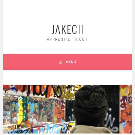
Aller
au
contenu
JAKECII
principal
APPRENTIE TRICOT
MENU