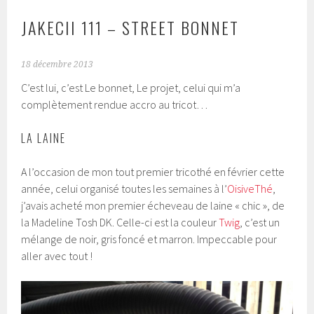
JAKECII 111 – STREET BONNET
18 décembre 2013
C’est lui, c’est Le bonnet, Le projet, celui qui m’a
complètement rendue accro au tricot…
LA LAINE
A l’occasion de mon tout premier tricothé en février cette
année, celui organisé toutes les semaines à l’
OisiveThé
,
j’avais acheté mon premier écheveau de laine « chic », de
la Madeline Tosh DK. Celle-ci est la couleur
Twig
, c’est un
mélange de noir, gris foncé et marron. Impeccable pour
aller avec tout !