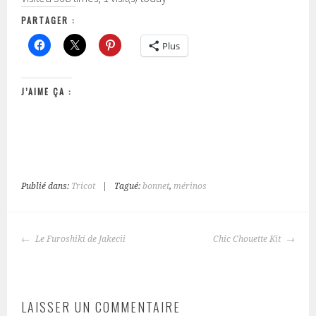
PARTAGER :
Plus
J’AIME ÇA :
Publié dans:
Tricot
|
Tagué:
bonnet
,
mérinos
NAVIGATION
Le Furoshiki de Jakecii
Chic Chouette Kit
DES
ARTICLES
LAISSER UN COMMENTAIRE