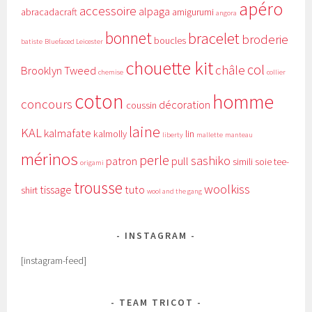
apéro
accessoire
alpaga
abracadacraft
amigurumi
angora
bonnet
bracelet
broderie
boucles
batiste
Bluefaced Leicester
chouette kit
col
châle
Brooklyn Tweed
chemise
collier
coton
homme
concours
décoration
coussin
laine
KAL
kalmafate
kalmolly
lin
liberty
mallette
manteau
mérinos
perle
sashiko
patron
pull
simili
soie
tee-
origami
trousse
woolkiss
tissage
tuto
shirt
wool and the gang
INSTAGRAM
[instagram-feed]
TEAM TRICOT