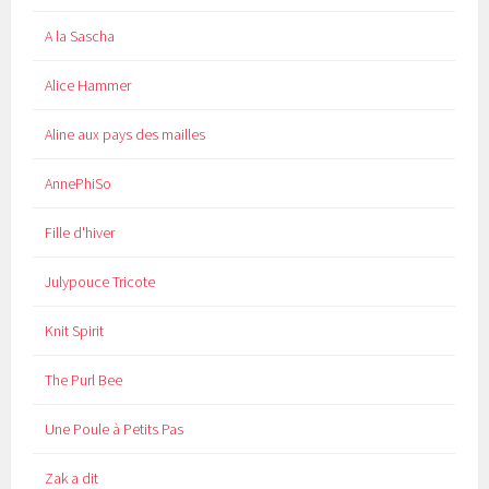
A la Sascha
Alice Hammer
Aline aux pays des mailles
AnnePhiSo
Fille d'hiver
Julypouce Tricote
Knit Spirit
The Purl Bee
Une Poule à Petits Pas
Zak a dit