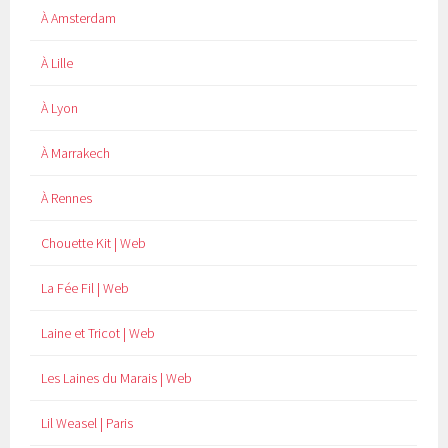
À Amsterdam
À Lille
À Lyon
À Marrakech
À Rennes
Chouette Kit | Web
La Fée Fil | Web
Laine et Tricot | Web
Les Laines du Marais | Web
Lil Weasel | Paris