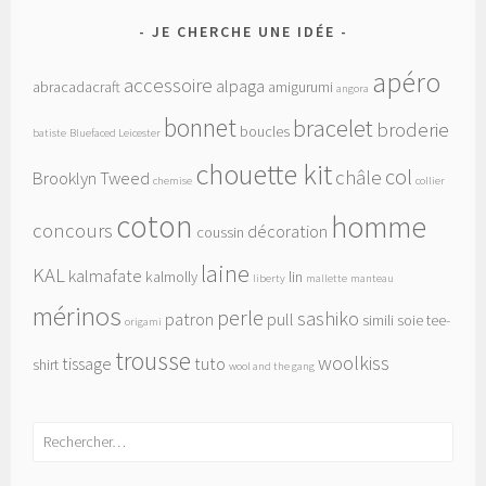
JE CHERCHE UNE IDÉE
apéro
accessoire
alpaga
abracadacraft
amigurumi
angora
bonnet
bracelet
broderie
boucles
batiste
Bluefaced Leicester
chouette kit
col
châle
Brooklyn Tweed
chemise
collier
coton
homme
concours
décoration
coussin
laine
KAL
kalmafate
kalmolly
lin
liberty
mallette
manteau
mérinos
perle
sashiko
patron
pull
simili
soie
tee-
origami
trousse
woolkiss
tissage
tuto
shirt
wool and the gang
Rechercher :