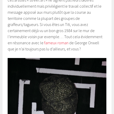
ces artistes « street art » ne signent pas leurs œuvres
individuellement mais privilégient le travail collectif et le
message apposé aux murs plutôt que la course au
territoire comme la plupart des groupes de
graffeurs/tagueurs. Si vous êtes un Titi, vous avez
certainement déjà vu un bon gros 1984 sur le mur de
l’immeuble voisin par exemple… Tout cela évidemment
en résonance avec le
fameux roman
de
George Orwell
que je n’ai toujours pas lu d’ailleurs, et vous ?