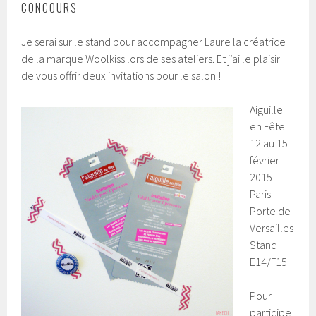
CONCOURS
Je serai sur le stand pour accompagner Laure la créatrice
de la marque Woolkiss lors de ses ateliers. Et j’ai le plaisir
de vous offrir deux invitations pour le salon !
Aiguille
en Fête
12 au 15
février
2015
Paris –
Porte de
Versailles
Stand
E14/F15
Pour
participe