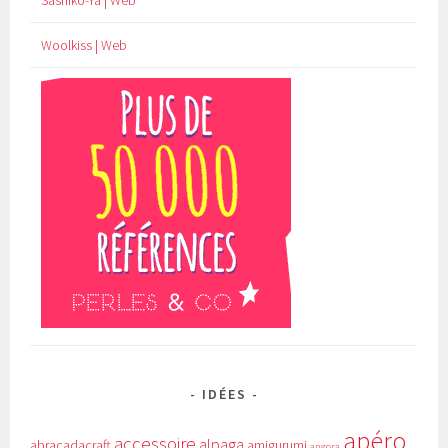
Woolkiss | Web
IDÉES
apéro
accessoire
alpaga
abracadacraft
amigurumi
angora