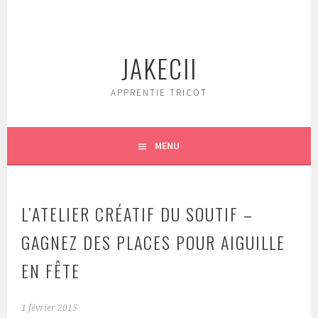
Aller
au
contenu
JAKECII
principal
APPRENTIE TRICOT
MENU
L’ATELIER CRÉATIF DU SOUTIF –
GAGNEZ DES PLACES POUR AIGUILLE
EN FÊTE
1 février 2015