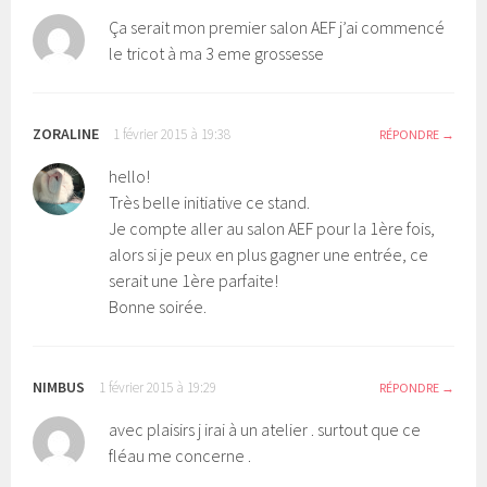
Ça serait mon premier salon AEF j’ai commencé
le tricot à ma 3 eme grossesse
ZORALINE
1 février 2015 à 19:38
RÉPONDRE
hello!
Très belle initiative ce stand.
Je compte aller au salon AEF pour la 1ère fois,
alors si je peux en plus gagner une entrée, ce
serait une 1ère parfaite!
Bonne soirée.
NIMBUS
1 février 2015 à 19:29
RÉPONDRE
avec plaisirs j irai à un atelier . surtout que ce
fléau me concerne .