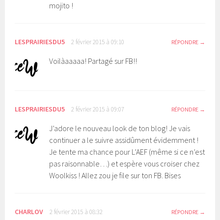
mojito !
LESPRAIRIESDU5
2 février 2015 à 09:10
RÉPONDRE
Voilàaaaaa! Partagé sur FB!!
LESPRAIRIESDU5
2 février 2015 à 09:07
RÉPONDRE
J’adore le nouveau look de ton blog! Je vais
continuer a le suivre assidûment évidemment !
Je tente ma chance pour L’AEF (même si ce n’est
pas raisonnable…) et espère vous croiser chez
Woolkiss ! Allez zou je file sur ton FB. Bises
CHARLOV
2 février 2015 à 08:32
RÉPONDRE