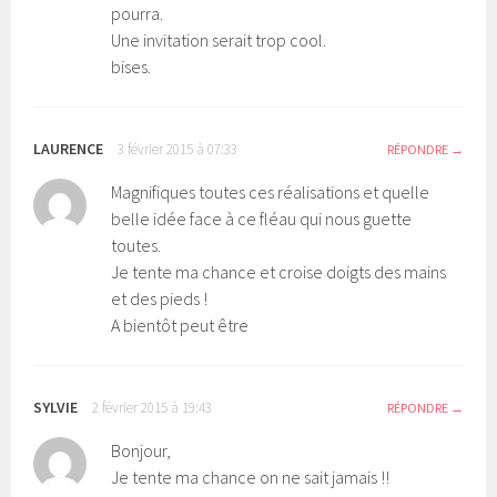
pourra.
Une invitation serait trop cool.
bises.
LAURENCE
3 février 2015 à 07:33
RÉPONDRE
Magnifiques toutes ces réalisations et quelle
belle idée face à ce fléau qui nous guette
toutes.
Je tente ma chance et croise doigts des mains
et des pieds !
A bientôt peut être
SYLVIE
2 février 2015 à 19:43
RÉPONDRE
Bonjour,
Je tente ma chance on ne sait jamais !!