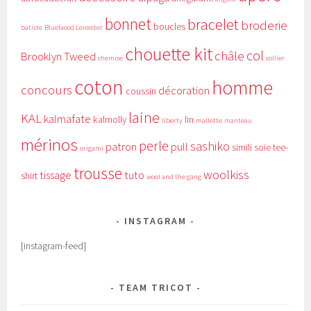
bonnet
bracelet
broderie
boucles
batiste
Bluefaced Leicester
chouette kit
col
châle
Brooklyn Tweed
chemise
collier
coton
homme
concours
décoration
coussin
laine
KAL
kalmafate
kalmolly
lin
liberty
mallette
manteau
mérinos
perle
sashiko
patron
pull
simili
soie
tee-
origami
trousse
woolkiss
tissage
tuto
shirt
wool and the gang
INSTAGRAM
[instagram-feed]
TEAM TRICOT