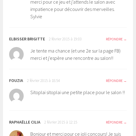
merci pour ce jeu et j’attends le salon avec
impatience pour découvrir des merveilles.
Sylvie
ELBISSER BRIGITTE
2 février 2015 à 19:03
RÉPONDRE
Je tente ma chance (et une 2e sur la page FB)
merci et j’espère une rencontre au salon!!
FOUZIA
2 février 2015 à 18:54
RÉPONDRE
Sitoplai sitoplai une petite place pour le salon !!
RAPHAËLLE CILIA
2 février 2015 à 12:15
RÉPONDRE
Bonjour et merci pour ce joli concours! Je suis