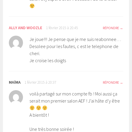
ALLY AND WOOZLE
1 février 2015 à 20:45
RÉPONDRE
Je joue!!! Je pense que je me suis reabonnee…
Desolee pour les fautes, c est le telephone de
cheri.
Je croise les doigts
MAÏMA
1 février 2015 à 20:37
RÉPONDRE
voilà partagé sur mon compte fb ! Moi aussi ça
serait mon premier salon AEF ! J’ai hâte d’y être
A bientôt !
Une très bonne soirée !