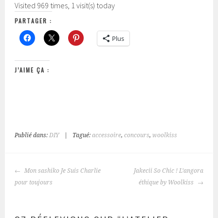
Visited 969 times, 1 visit(s) today
PARTAGER :
Plus
J’AIME ÇA :
Publié dans:
DIY
|
Tagué:
accessoire
,
concours
,
woolkiss
NAVIGATION
Mon sashiko Je Suis Charlie
Jakecii So Chic ! L’angora
DES
pour toujours
éthique by Woolkiss
ARTICLES