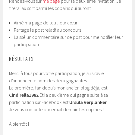
Rendez-vous sur
ma page
pour la deuxième invitation. Je
tirerai au sort parmi les copains qui auront :
Aimé ma page de tout leur cœur
Partagé le post relatif au concours
Laissé un commentaire sur ce post pour me notifier leur
participation
RÉSULTATS
Merci à tous pour votre participation, je suis ravie
d’annoncer le nom des deux gagnantes :
La première, fan depuis mon ancien blog déjà, est
Cindirella1982
.Et la deuxième qui gagne suite à sa
participation sur Facebook est
Ursula Verplanken
.
Je vous contacte par email demain les copines !
A bientôt !