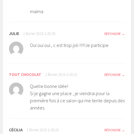
maïma
JULIE
1 février 2015 à 20:35
RÉPONDRE
Oui oui oui , c est trop joli !!!!!Je participe
TOUT CHOCOLAT
1 février 2015 à 20:31
RÉPONDRE
Quelle bonne idée!
Si je gagne une place , je viendrai pour la
première fois à ce salon qui me tente depuis des
années.
CÉCILIA
1 février 2015 à 20:23
RÉPONDRE