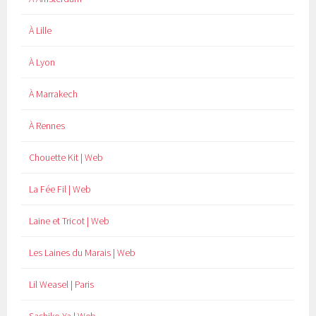
À Lille
À Lyon
À Marrakech
À Rennes
Chouette Kit | Web
La Fée Fil | Web
Laine et Tricot | Web
Les Laines du Marais | Web
Lil Weasel | Paris
Sashiko-Ya | Web