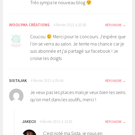
Très sympa le nouveau blog
WOOLYMA CRÉATIONS
4 février 2015 à 20:58
RÉPONDRE
Coucou
Merci pour le concours. J’espère que
l’on se verra au salon. Je tente ma chance car je
suis abonnée et j’ai partagé sur facebook ! Je
croise les doigts
SISTAJAK
4 février 2015 à 09:44
RÉPONDRE
Je veux pas les places mais je veux bien les seins
qu’on met dans les soutifs, merci !
JAKECII
4 février 2015 à 14:30
RÉPONDRE
C’est noté ma Sista, je nous en