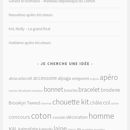
Gérard le normand – Manteau République du Chiffon
Neuvième apéro tricoteurs
KAL Molly – Le grand final
Huitième apéro tricoteurs
JE CHERCHE UNE IDÉE
apéro
accessoire
alpaga
abracadacraft
amigurumi
angora
bonnet
bracelet
broderie
boucles
batiste
Bluefaced Leicester
chouette kit
col
châle
Brooklyn Tweed
chemise
collier
coton
homme
concours
décoration
coussin
laine
KAL
kalmafate
kalmolly
lin
liberty
mallette
manteau