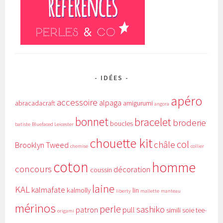
IDÉES
apéro
accessoire
alpaga
abracadacraft
amigurumi
angora
bonnet
bracelet
broderie
boucles
batiste
Bluefaced Leicester
chouette kit
col
châle
Brooklyn Tweed
chemise
collier
coton
homme
concours
décoration
coussin
laine
KAL
kalmafate
kalmolly
lin
liberty
mallette
manteau
mérinos
perle
sashiko
patron
pull
simili
soie
tee-
origami