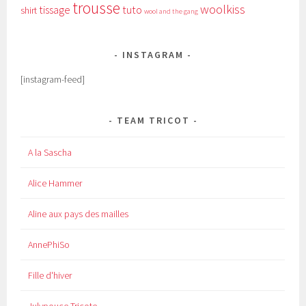
trousse
woolkiss
tissage
tuto
shirt
wool and the gang
INSTAGRAM
[instagram-feed]
TEAM TRICOT
A la Sascha
Alice Hammer
Aline aux pays des mailles
AnnePhiSo
Fille d'hiver
Julypouce Tricote