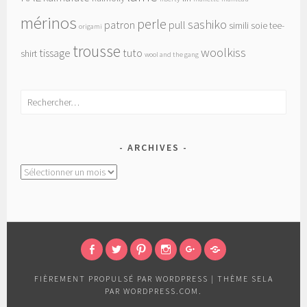
mérinos
perle
sashiko
patron
pull
simili
soie
tee-
origami
trousse
woolkiss
tissage
tuto
shirt
wool and the gang
Rechercher :
ARCHIVES
Archives
FACEBOOK
TWITTER
PINTEREST
INSTAGRAM
GOOGLE+
RAVELRY
FIÈREMENT PROPULSÉ PAR WORDPRESS
|
THÈME SELA
PAR
WORDPRESS.COM
.