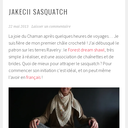
JAKECII SASQUATCH
22 mai 2013
Laisser un commentaire
La joie du Chaman après quelques heures de voyages… Je
suis fière de mon premier châle crocheté ! J’ai débusqué le
patron sur les terres Ravelry : le
Forest dream shawl
, très
simple à réaliser, est une association de chaînettes et de
brides. Quoi de mieux pour attraper le sasquatch ? Pour
commencer son initiation c’est idéal, et on peut même
l’avoir en
français
!