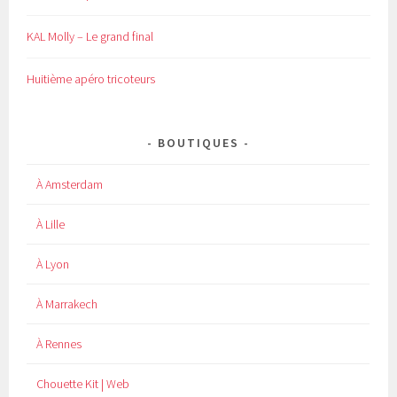
KAL Molly – Le grand final
Huitième apéro tricoteurs
BOUTIQUES
À Amsterdam
À Lille
À Lyon
À Marrakech
À Rennes
Chouette Kit | Web