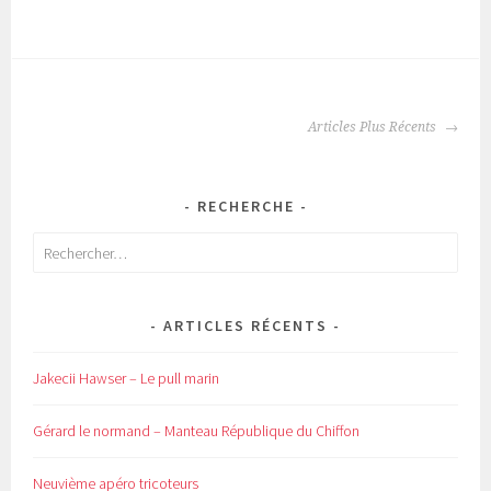
NAVIGATION
Articles Plus Récents
DES
ARTICLES
RECHERCHE
Rechercher :
ARTICLES RÉCENTS
Jakecii Hawser – Le pull marin
Gérard le normand – Manteau République du Chiffon
Neuvième apéro tricoteurs