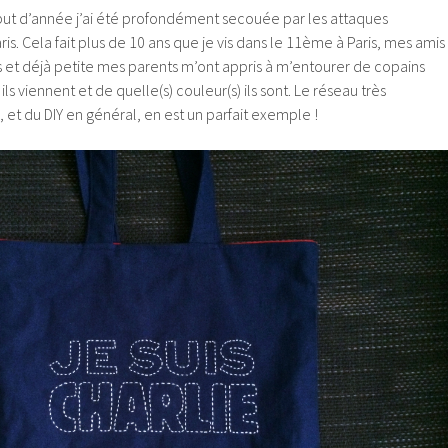
t d’année j’ai été profondément secouée par les attaques
ris. Cela fait plus de 10 ans que je vis dans le 11ème à Paris, mes amis
s et déjà petite mes parents m’ont appris à m’entourer de copains
ils viennent et de quelle(s) couleur(s) ils sont. Le réseau très
, et du DIY en général, en est un parfait exemple !