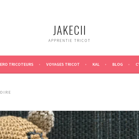
JAKECII
APPRENTIE TRICOT
ERO TRICOTEURS
VOYAGES TRICOT
KAL
BLOG
C
OIRE