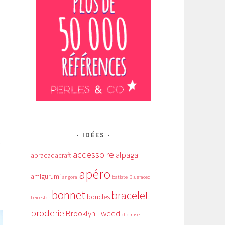
IDÉES
r
accessoire
alpaga
abracadacraft
apéro
amigurumi
angora
batiste
Bluefaced
bonnet
bracelet
boucles
Leicester
broderie
Brooklyn Tweed
chemise