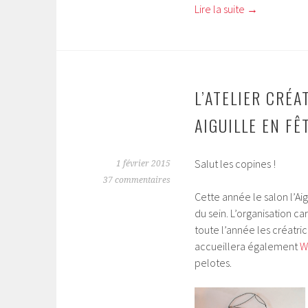
Lire la suite
→
L’ATELIER CRÉA
AIGUILLE EN FÊ
Salut les copines !
1 février 2015
37 commentaires
Cette année le salon l’Aig
du sein. L’organisation ca
toute l’année les créatri
accueillera également
W
pelotes.