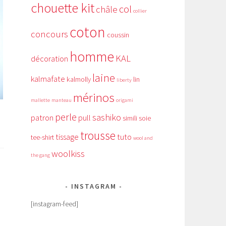
chouette kit
col
châle
collier
coton
concours
coussin
homme
KAL
décoration
laine
kalmafate
kalmolly
lin
liberty
mérinos
mallette
manteau
origami
perle
sashiko
patron
pull
simili
soie
trousse
tissage
tuto
tee-shirt
wool and
woolkiss
the gang
INSTAGRAM
[instagram-feed]