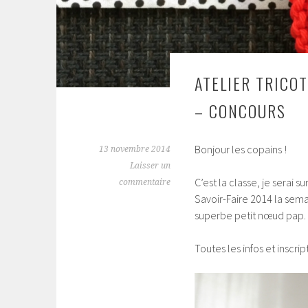
ATELIER TRICO
– CONCOURS
Bonjour les copains !
13 novembre 2014
Laisser un
C’est la classe, je serai 
commentaire
Savoir-Faire 2014 la sema
superbe petit nœud pap.
Toutes les infos et inscri