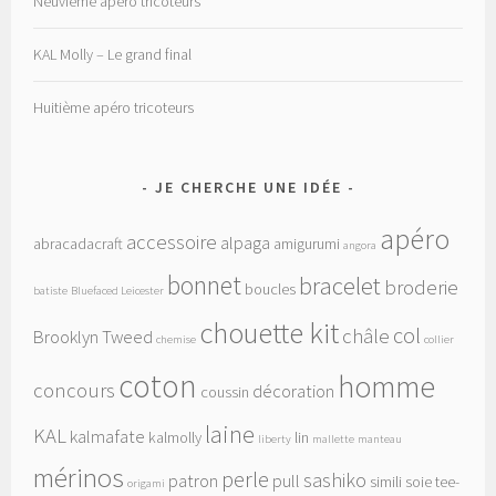
Neuvième apéro tricoteurs
KAL Molly – Le grand final
Huitième apéro tricoteurs
JE CHERCHE UNE IDÉE
apéro
accessoire
alpaga
abracadacraft
amigurumi
angora
bonnet
bracelet
broderie
boucles
batiste
Bluefaced Leicester
chouette kit
col
châle
Brooklyn Tweed
chemise
collier
coton
homme
concours
décoration
coussin
laine
KAL
kalmafate
kalmolly
lin
liberty
mallette
manteau
mérinos
perle
sashiko
patron
pull
simili
soie
tee-
origami