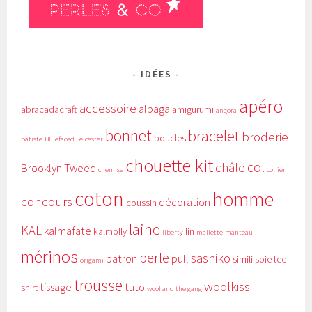
IDÉES
apéro
accessoire
alpaga
abracadacraft
amigurumi
angora
bonnet
bracelet
broderie
boucles
batiste
Bluefaced Leicester
chouette kit
col
châle
Brooklyn Tweed
chemise
collier
coton
homme
concours
décoration
coussin
laine
KAL
kalmafate
kalmolly
lin
liberty
mallette
manteau
mérinos
perle
sashiko
patron
pull
simili
soie
tee-
origami
trousse
woolkiss
tissage
tuto
shirt
wool and the gang