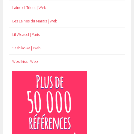
Laine et Tricot | Web
Les Laines du Marais | Web
Lil Weasel | Paris
Sashiko-Ya | Web
Woolkiss | Web