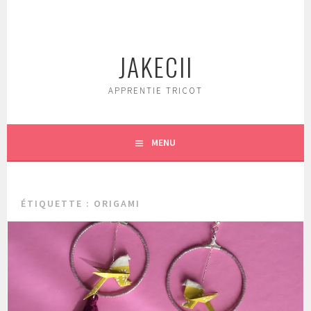
Aller
au
contenu
JAKECII
principal
APPRENTIE TRICOT
MENU
ÉTIQUETTE :
ORIGAMI