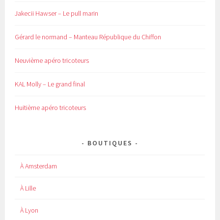
Jakecii Hawser – Le pull marin
Gérard le normand – Manteau République du Chiffon
Neuvième apéro tricoteurs
KAL Molly – Le grand final
Huitième apéro tricoteurs
BOUTIQUES
À Amsterdam
À Lille
À Lyon