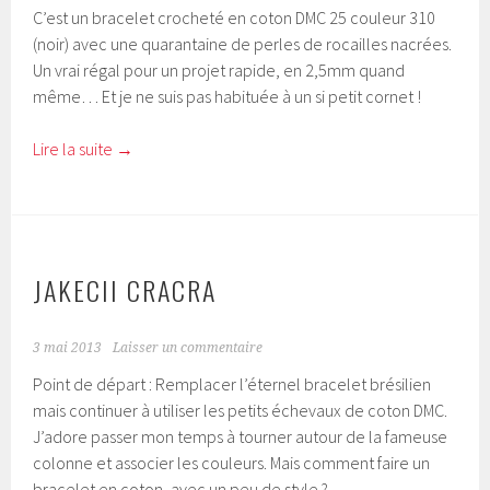
C’est un bracelet crocheté en coton DMC 25 couleur 310
(noir) avec une quarantaine de perles de rocailles nacrées.
Un vrai régal pour un projet rapide, en 2,5mm quand
même… Et je ne suis pas habituée à un si petit cornet !
Lire la suite
→
JAKECII CRACRA
3 mai 2013
Laisser un commentaire
Point de départ : Remplacer l’éternel bracelet brésilien
mais continuer à utiliser les petits échevaux de coton DMC.
J’adore passer mon temps à tourner autour de la fameuse
colonne et associer les couleurs. Mais comment faire un
bracelet en coton, avec un peu de style ?