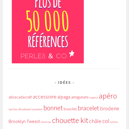
IDÉES
apéro
accessoire
alpaga
abracadacraft
amigurumi
angora
bonnet
bracelet
broderie
boucles
batiste
Bluefaced Leicester
chouette kit
col
châle
Brooklyn Tweed
chemise
collier