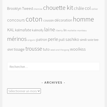
chouette kit
col
châle
Brooklyn Tweed
chemise
collier
coton
homme
concours
décoration
coussin
laine
KAL
kalmafate
kalmolly
lin
liberty
mallette
manteau
mérinos
perle
sashiko
patron
pull
simili
soie
tee-
origami
trousse
woolkiss
tissage
tuto
shirt
wool and the gang
Rechercher :
ARCHIVES
Archives