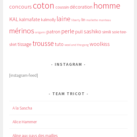
coton
homme
concours
décoration
coussin
laine
KAL
kalmafate
kalmolly
lin
liberty
mallette
manteau
mérinos
perle
sashiko
patron
pull
simili
soie
tee-
origami
trousse
woolkiss
tissage
tuto
shirt
wool and the gang
INSTAGRAM
[instagram-feed]
TEAM TRICOT
A la Sascha
Alice Hammer
Aline aux pays des mailles