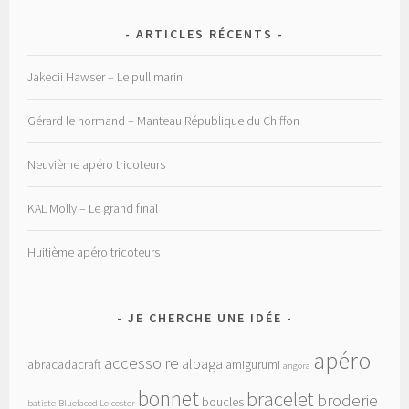
ARTICLES RÉCENTS
Jakecii Hawser – Le pull marin
Gérard le normand – Manteau République du Chiffon
Neuvième apéro tricoteurs
KAL Molly – Le grand final
Huitième apéro tricoteurs
JE CHERCHE UNE IDÉE
apéro
accessoire
alpaga
abracadacraft
amigurumi
angora
bonnet
bracelet
broderie
boucles
batiste
Bluefaced Leicester