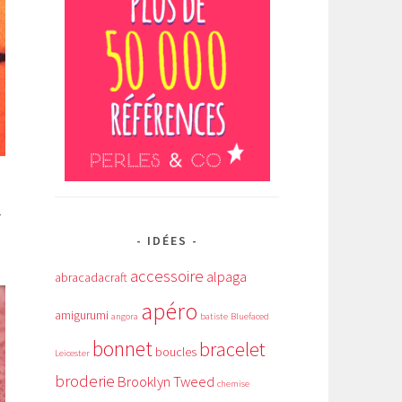
…
IDÉES
accessoire
alpaga
abracadacraft
apéro
amigurumi
angora
batiste
Bluefaced
bonnet
bracelet
boucles
Leicester
broderie
Brooklyn Tweed
chemise