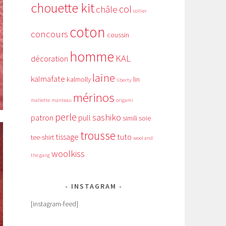
chouette kit
col
châle
collier
coton
concours
coussin
homme
KAL
décoration
laine
kalmafate
kalmolly
lin
liberty
mérinos
mallette
manteau
origami
perle
sashiko
patron
pull
simili
soie
trousse
tissage
tuto
tee-shirt
wool and
woolkiss
the gang
INSTAGRAM
[instagram-feed]