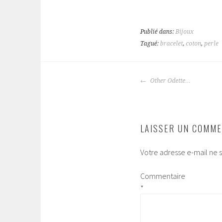
Publié dans:
Bijoux
Tagué:
bracelet
,
coton
,
perle
NAVIGATION
Other Odette…
DES
ARTICLES
LAISSER UN COMME
Votre adresse e-mail ne s
Commentaire
*