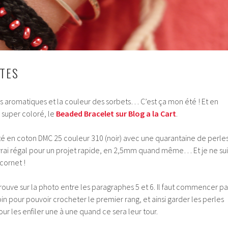
TTES
 aromatiques et la couleur des sorbets… C’est ça mon été ! Et en
o super coloré, le
Beaded Bracelet sur Blog a la Cart
.
té en coton DMC 25 couleur 310 (noir) avec une quarantaine de perle
 vrai régal pour un projet rapide, en 2,5mm quand même… Et je ne sui
 cornet !
 trouve sur la photo entre les paragraphes 5 et 6. Il faut commencer pa
loin pour pouvoir crocheter le premier rang, et ainsi garder les perles
pour les enfiler une à une quand ce sera leur tour.