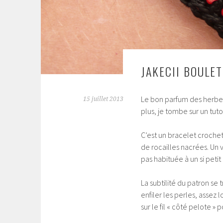
JAKECII BOULE
Le bon parfum des herbes
15 juillet 2013
plus, je tombe sur un tut
C’est un bracelet croche
de rocailles nacrées. Un
pas habituée à un si petit
La subtilité du patron se
enfiler les perles, assez 
sur le fil « côté pelote » 