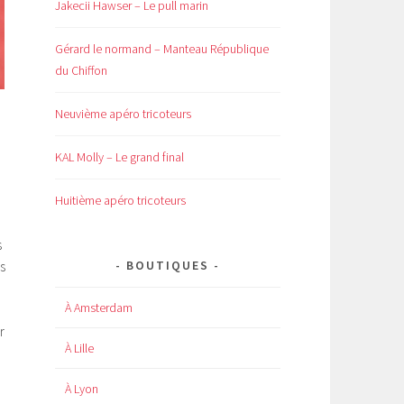
Jakecii Hawser – Le pull marin
Gérard le normand – Manteau République
du Chiffon
Neuvième apéro tricoteurs
KAL Molly – Le grand final
Huitième apéro tricoteurs
s
BOUTIQUES
s
À Amsterdam
r
À Lille
À Lyon