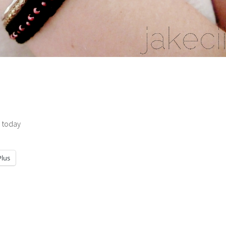
) today
Plus