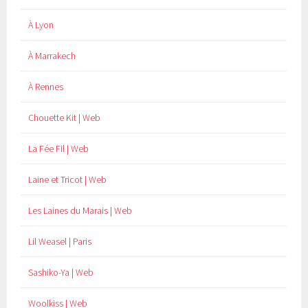
À Lyon
À Marrakech
À Rennes
Chouette Kit | Web
La Fée Fil | Web
Laine et Tricot | Web
Les Laines du Marais | Web
Lil Weasel | Paris
Sashiko-Ya | Web
Woolkiss | Web