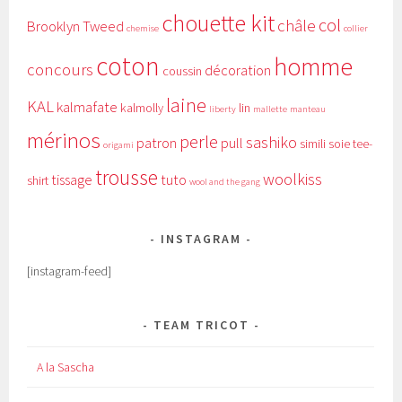
chouette kit
col
châle
Brooklyn Tweed
chemise
collier
coton
homme
concours
décoration
coussin
laine
KAL
kalmafate
kalmolly
lin
liberty
mallette
manteau
mérinos
perle
sashiko
patron
pull
simili
soie
tee-
origami
trousse
woolkiss
tissage
tuto
shirt
wool and the gang
INSTAGRAM
[instagram-feed]
TEAM TRICOT
A la Sascha