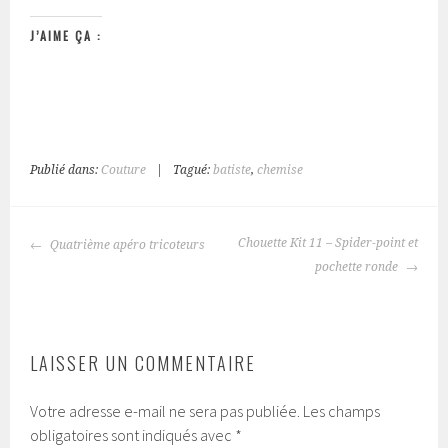
J’AIME ÇA :
Publié dans:
Couture
|
Tagué:
batiste
,
chemise
NAVIGATION
Chouette Kit 11 – Spider-point et
Quatrième apéro tricoteurs
DES
pochette ronde
ARTICLES
LAISSER UN COMMENTAIRE
Votre adresse e-mail ne sera pas publiée.
Les champs
obligatoires sont indiqués avec
*