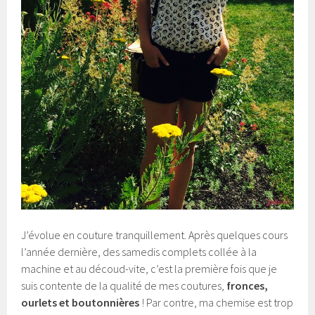
J’évolue en couture tranquillement. Après quelques cours
l’année dernière, des samedis complets collée à la
machine et au découd-vite, c’est la première fois que je
suis contente de la qualité de mes coutures,
fronces,
ourlets et boutonnières
! Par contre, ma chemise est trop