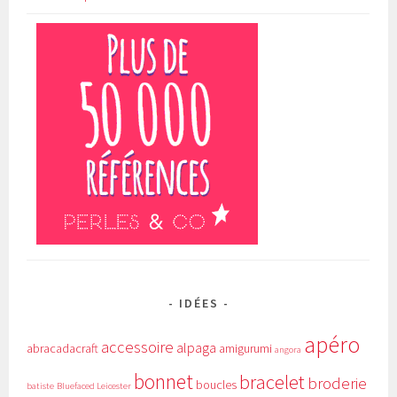
IDÉES
apéro
accessoire
alpaga
abracadacraft
amigurumi
angora
bonnet
bracelet
broderie
boucles
batiste
Bluefaced Leicester