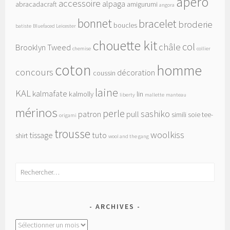
apéro
accessoire
alpaga
abracadacraft
amigurumi
angora
bonnet
bracelet
broderie
boucles
batiste
Bluefaced Leicester
chouette kit
col
châle
Brooklyn Tweed
chemise
collier
coton
homme
concours
décoration
coussin
laine
KAL
kalmafate
kalmolly
lin
liberty
mallette
manteau
mérinos
perle
sashiko
patron
pull
simili
soie
tee-
origami
trousse
woolkiss
tissage
tuto
shirt
wool and the gang
Rechercher :
ARCHIVES
Archives