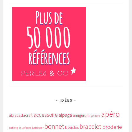
IDÉES
apéro
accessoire
alpaga
abracadacraft
amigurumi
angora
bonnet
bracelet
broderie
boucles
batiste
Bluefaced Leicester