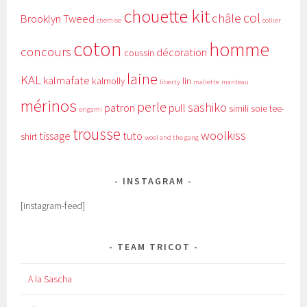
chouette kit
col
châle
Brooklyn Tweed
chemise
collier
coton
homme
concours
décoration
coussin
laine
KAL
kalmafate
kalmolly
lin
liberty
mallette
manteau
mérinos
perle
sashiko
patron
pull
simili
soie
tee-
origami
trousse
woolkiss
tissage
tuto
shirt
wool and the gang
INSTAGRAM
[instagram-feed]
TEAM TRICOT
A la Sascha