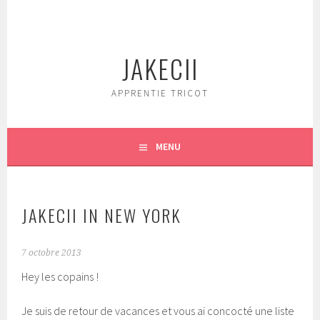
Aller
au
contenu
JAKECII
principal
APPRENTIE TRICOT
MENU
JAKECII IN NEW YORK
7 octobre 2013
Hey les copains !
Je suis de retour de vacances et vous ai concocté une liste