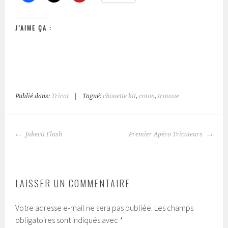
J’AIME ÇA :
Publié dans:
Tricot
|
Tagué:
chouette kit
,
coton
,
trousse
NAVIGATION
Jakecii Flash
Premier Apéro Tricoteurs
DES
ARTICLES
LAISSER UN COMMENTAIRE
Votre adresse e-mail ne sera pas publiée.
Les champs
obligatoires sont indiqués avec
*