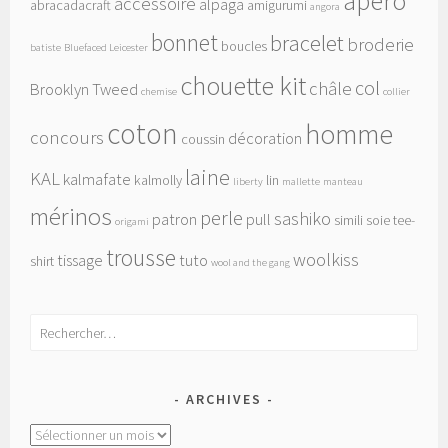
apéro
accessoire
alpaga
abracadacraft
amigurumi
angora
bonnet
bracelet
broderie
boucles
batiste
Bluefaced Leicester
chouette kit
col
châle
Brooklyn Tweed
chemise
collier
coton
homme
concours
décoration
coussin
laine
KAL
kalmafate
kalmolly
lin
liberty
mallette
manteau
mérinos
perle
sashiko
patron
pull
simili
soie
tee-
origami
trousse
woolkiss
tissage
tuto
shirt
wool and the gang
Rechercher :
ARCHIVES
Archives