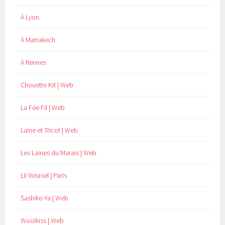
À Lyon
À Marrakech
À Rennes
Chouette Kit | Web
La Fée Fil | Web
Laine et Tricot | Web
Les Laines du Marais | Web
Lil Weasel | Paris
Sashiko-Ya | Web
Woolkiss | Web